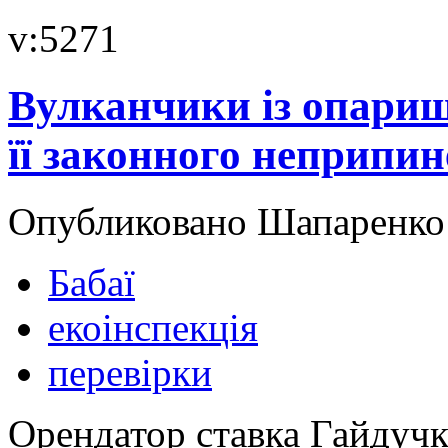
v:5271
Вулканчики із опариші
її законного неприпи
Опубликовано Шапаренко в
Бабаї
екоінспекція
перевірки
Орендатор ставка Гайдучк