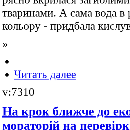
тваринами. А сама вода в 
кольору - придбала кислув
»
Читать далее
v:7310
На крок ближче до ек
мораторій на перевір