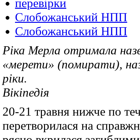
перевірки
Слобожанський НПП
Слобожанський НПП
Ріка Мерла отримала назв
«мерети» (помирати), наз
ріки.
Вікіпедія
20-21 травня нижче по теч
перетворилася на справжню
рясно вкрилася загиблим