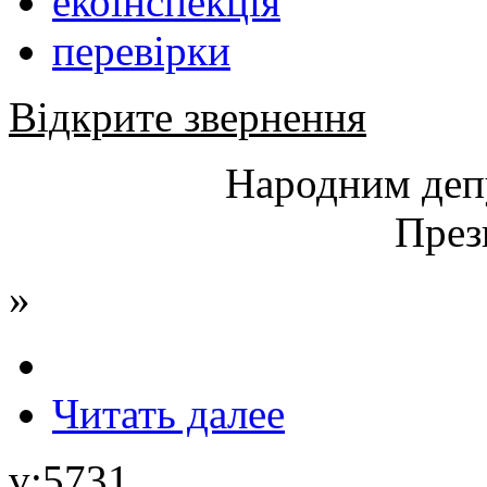
екоінспекція
перевірки
Відкрите звернення
Народним деп
През
»
Читать далее
v:5731