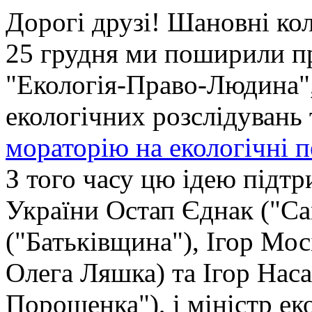
Дорогі друзі! Шановні ко
25 грудня ми поширили п
"Екологія-Право-Людина"
екологічних розслідувань
мораторію на екологічні п
З того часу цю ідею підт
України Остап Єднак ("Са
("Батьківщина"), Ігор Мос
Олега Ляшка) та Ігор Нас
Порошенка"), і міністр ек