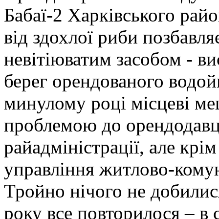
Бабаї-2 Харківського райо
від здохлої риби позбавля
невітіюватим засобом - в
берег орендованого водо
минулому році місцеві ме
проблемою до орендодавця
райадміністрації, але крі
управління житлово-комун
Тройно нічого не добилис
року все повторилося – в 