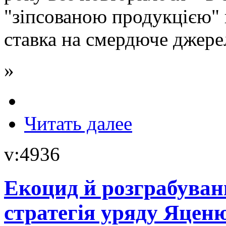
"зіпсованою продукцією" 
ставка на смердюче джере
»
Читать далее
v:4936
Екоцид й розграбуван
стратегія уряду Яцен