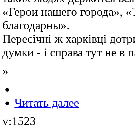
«Герои нашего города», 
благодарны».
Пересічні ж харківці дот
думки - і справа тут не в 
»
Читать далее
v:1523