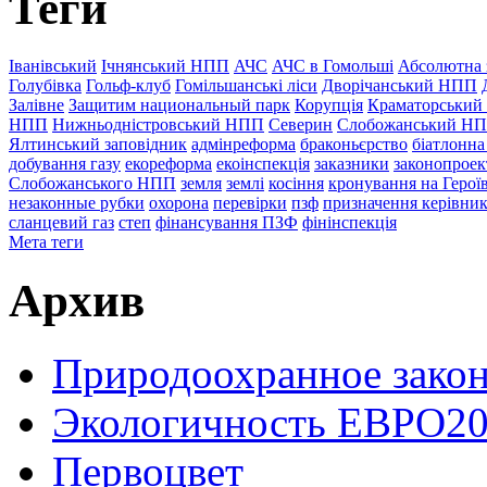
Теги
Іванівський
Ічнянський НПП
АЧС
АЧС в Гомольші
Абсолютна 
Голубівка
Гольф-клуб
Гомільшанські ліси
Дворічанський НПП
Залівне
Защитим национальный парк
Корупція
Краматорський
НПП
Нижньодністровський НПП
Северин
Слобожанський Н
Ялтинський заповідник
адмінреформа
браконьєрство
біатлонна
добування газу
екореформа
екоінспекція
заказники
законопроек
Слобожанського НПП
земля
землі
косіння
кронування на Герої
незаконные рубки
охорона
перевірки
пзф
призначення керівник
сланцевий газ
степ
фінансування ПЗФ
фінінспекція
Мета теги
Архив
Природоохранное закон
Экологичность ЕВРО20
Первоцвет