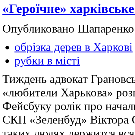
«Героїчне» харківське
Опубликовано Шапаренко в
обрізка дерев в Харкові
рубки в місті
Тиждень адвокат Грановсь
«любители Харькова» роз
Фейсбуку ролік про начал
СКП «Зеленбуд» Віктора 
таких людях держится вся