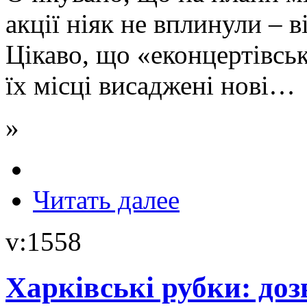
акції ніяк не вплинули – в
Цікаво, що «еконцертівськ
їх місці висаджені нові…
»
Читать далее
v:1558
Харківські рубки: дозв