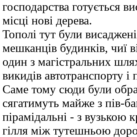
господарства готується ви
місці нові дерева.
Тополі тут були висаджен
мешканців будинків, чиї в
один з магістральних шлях
викидів автотранспорту і 
Саме тому сюди були обран
сягатимуть майже з пів-ба
пірамідальні - з вузькою 
гілля між тутешньою доро