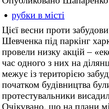
Опубликовано Шапаренко в
рубки в місті
Цієї весни проти забудов
Шевченка під паркінг харк
провели низку акцій – «ек
час одного з них на ділянц
межує із територією забудо
початком будівництва були
протестувальники висадил
Очікувано, що на плани м