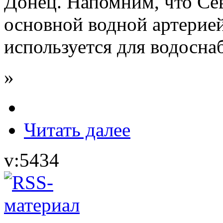
Донец. Напомним, что Се
основной водной артерией
используется для водосна
»
Читать далее
v:5434