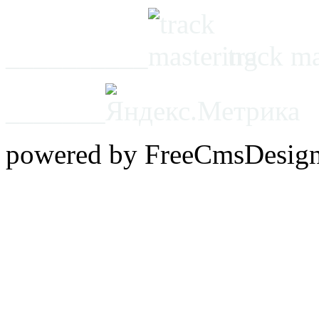
__________
track m
_______
powered by FreeCmsDesig