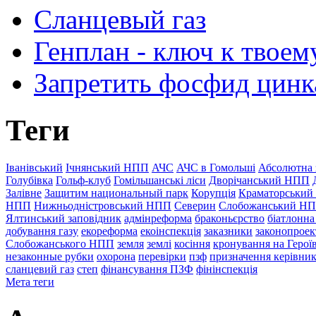
Сланцевый газ
Генплан - ключ к твоем
Запретить фосфид цинк
Теги
Іванівський
Ічнянський НПП
АЧС
АЧС в Гомольші
Абсолютна 
Голубівка
Гольф-клуб
Гомільшанські ліси
Дворічанський НПП
Залівне
Защитим национальный парк
Корупція
Краматорський
НПП
Нижньодністровський НПП
Северин
Слобожанський Н
Ялтинський заповідник
адмінреформа
браконьєрство
біатлонна
добування газу
екореформа
екоінспекція
заказники
законопроек
Слобожанського НПП
земля
землі
косіння
кронування на Герої
незаконные рубки
охорона
перевірки
пзф
призначення керівник
сланцевий газ
степ
фінансування ПЗФ
фінінспекція
Мета теги