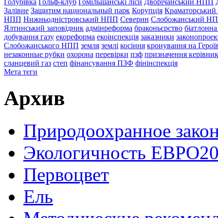
Голубівка
Гольф-клуб
Гомільшанські ліси
Дворічанський НПП
Залівне
Защитим национальный парк
Корупція
Краматорський
НПП
Нижньодністровський НПП
Северин
Слобожанський Н
Ялтинський заповідник
адмінреформа
браконьєрство
біатлонна
добування газу
екореформа
екоінспекція
заказники
законопроек
Слобожанського НПП
земля
землі
косіння
кронування на Герої
незаконные рубки
охорона
перевірки
пзф
призначення керівник
сланцевий газ
степ
фінансування ПЗФ
фінінспекція
Мета теги
Архив
Природоохранное закон
Экологичность ЕВРО20
Первоцвет
Ель