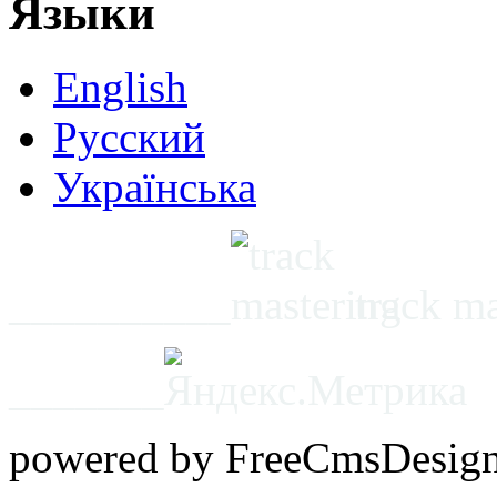
Языки
English
Русский
Українська
__________
track m
_______
powered by FreeCmsDesig