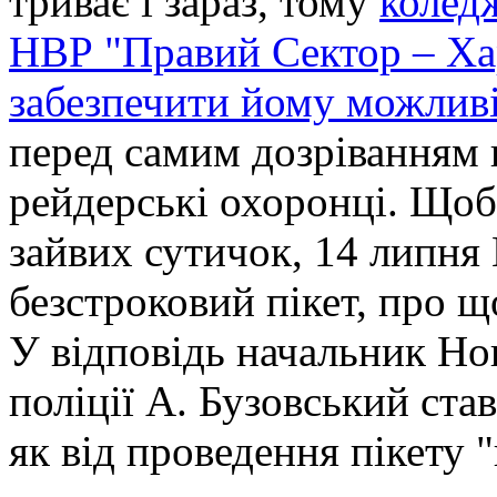
триває і зараз, тому
колед
НВР "Правий Сектор – Ха
забезпечити йому можлив
перед самим дозріванням 
рейдерcькі охоронці. Щоб
зайвих сутичок, 14 липня
безстроковий пікет, про щ
У відповідь начальник Но
поліції А. Бузовський став
як від проведення пікету "