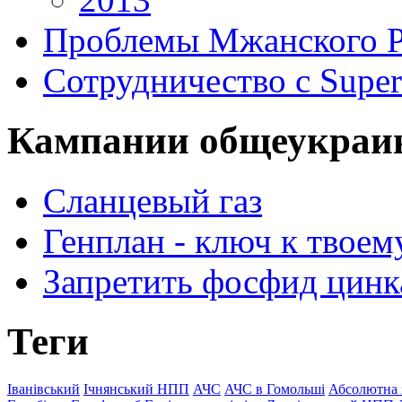
Проблемы Мжанского 
Сотрудничество с Super
Кампании общеукраи
Сланцевый газ
Генплан - ключ к твоем
Запретить фосфид цинк
Теги
Іванівський
Ічнянський НПП
АЧС
АЧС в Гомольші
Абсолютна 