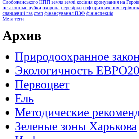
Слобожанського НПП
земля
землі
косіння
кронування на Герої
незаконные рубки
охорона
перевірки
пзф
призначення керівник
сланцевий газ
степ
фінансування ПЗФ
фінінспекція
Мета теги
Архив
Природоохранное закон
Экологичность ЕВРО20
Первоцвет
Ель
Методические рекомен
Зеленые зоны Харькова