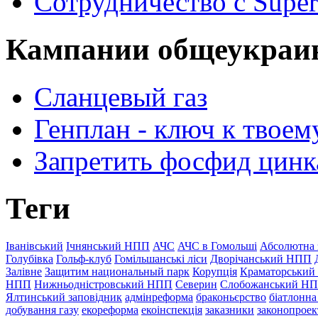
Сотрудничество с Super
Кампании общеукраи
Сланцевый газ
Генплан - ключ к твоем
Запретить фосфид цинк
Теги
Іванівський
Ічнянський НПП
АЧС
АЧС в Гомольші
Абсолютна 
Голубівка
Гольф-клуб
Гомільшанські ліси
Дворічанський НПП
Залівне
Защитим национальный парк
Корупція
Краматорський
НПП
Нижньодністровський НПП
Северин
Слобожанський Н
Ялтинський заповідник
адмінреформа
браконьєрство
біатлонна
добування газу
екореформа
екоінспекція
заказники
законопроек