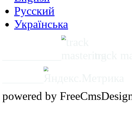
Русский
Українська
__________
track m
_______
powered by FreeCmsDesig