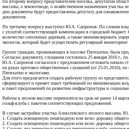
По второму вопросу представителем поселка, депутатом облас
массива, о землеотводе, о хозяйственном назначении участка 
дни документы будут предоставлены депутату для ознакомлени
документов.
По третьему вопросу выступил Ю.А. Сапронов. По словам владе
с уплатой соответствующей компенсации в городской бюджет. 
количество снесенных деревьев, а также минимизировать ущерб
экологов, который будет осуществлять регулярный мониторинг
Группе граждан, проживающих в поселке Пятихатки, была про
Согласно документу, слушания состоялись 25 января 2010 г., п
Ю.А. Сапронов согласился с предложением отложить начало стро
на руках протокол общественных слушаний (от 25.01.2010), по
Пятихатки и экологами.
Для этого предлагается создать рабочую группу из представите
сформулирует и примет пакет требований по минимизации воз
и пакет предложений по развитию инфраструктуры и социальн
Работы в лесном массиве переносятся на срок не ранее 14 март
гольф-клуба с пакетом соответствующих предложений.
В случае застройки участка Алексеевского лесного массива, 
1. Создать освещенную пешеходную или вело- дорожку общего 
2. Создать освещенную пешеходную или вело- дорожку общего 
3. Создать два теннисных корта на территории клуба, которые