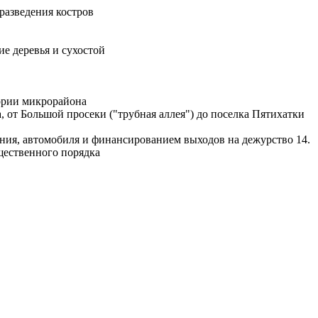
разведения костров
е деревья и сухостой
ории микрорайона
 от Большой просеки ("трубная аллея") до поселка Пятихатки
ения, автомобиля и финансированием выходов на дежурство 14.
щественного порядка