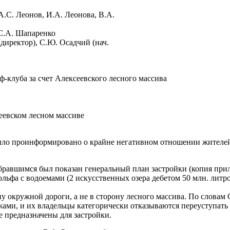
А.С. Леонов, И.А. Леонова, В.А.
 С.А. Шапаренко
директор), С.Ю. Осадчий (нач.
ф-клуба за счет Алексеевского лесного массива
еевском лесном массиве
было проинформировано о крайне негативном отношении жителе
авшимся был показан генеральный план застройки (копия прилаг
гольфа с водоемами (2 искусственных озера дебетом 50 млн. лит
у окружной дороги, а не в сторону лесного массива. По словам
ами, и их владельцы категорически отказываются переуступать 
е предназначены для застройки.