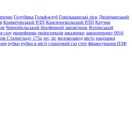
иренко
Голубівка
Гольф-клуб
Гомільшанські ліси
Дворічанський
я
Краматорський РЛП
Краснооскольский РЛП
Кручик
ом
Чорнобильський біосферний заповідник
Ялтинський
я газу
екореформа
екоінспекція
заказники
законопроект 0916
оїв Сталінграду 175а
лес
ліс
молокозавод
місто
нацпарки
ння
рубки
рубки в місті
сланцевий газ
степ
фінансування ПЗФ