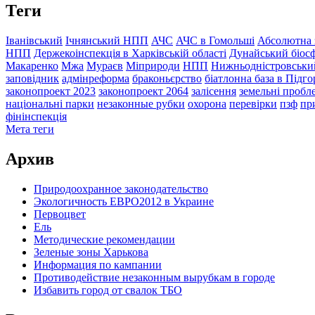
Теги
Іванівський
Ічнянський НПП
АЧС
АЧС в Гомольші
Абсолютна 
НПП
Держекоінспекція в Харківській області
Дунайський біос
Макаренко
Мжа
Мураєв
Міприроди
НПП
Нижньодністровськ
заповідник
адмінреформа
браконьєрство
біатлонна база в Підг
законопроект 2023
законопроект 2064
залісення
земельні проб
національні парки
незаконные рубки
охорона
перевірки
пзф
пр
фінінспекція
Мета теги
Архив
Природоохранное законодательство
Экологичность ЕВРО2012 в Украине
Первоцвет
Ель
Методические рекомендации
Зеленые зоны Харькова
Информация по кампании
Противодействие незаконным вырубкам в городе
Избавить город от свалок ТБО