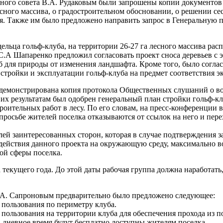
тного совета В.А. Рудаковым были запрошены копии документов
лесного массива, о градостроительном обосновании, о решении с
я. Также им было предложено направить запрос в Генеральную 
льца гольф-клуба, на территории 26-27 га лесного массива расп
С.А Шапаренко предложил согласовать проект сноса деревьев с
 для природы от изменения ландшафта. Кроме того, было соглас
 стройки и эксплуатации гольф-клуба на предмет соответствия 
демонстрирована копия протокола Общественных слушаний о воз
о их результатам был одобрен генеральный план стройки гольф-кл
ительных работ в лесу. По его словам, на пресс-конференции в 
 просьбе жителей поселка отказываются от ссылок на него и пер
лей заинтересованных сторон, которая в случае подтверждения з
действия данного проекта на окружающую среду, максимально 
ой сферы поселка.
а текущего года. До этой даты рабочая группа должна наработать
Ю.А. Сапроновым предварительно было предложено следующее:
пользования по периметру клуба.
пользования на территории клуба для обеспечения прохода из п
 в дневное время будут бесплатно доступны жителям поселка