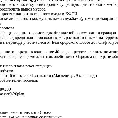
кающего к поселку, облагородив существующие стоянки и места 
 обеспечить вывоз мусора
а просеке напротив главного входа в ХФТИ
родскими властями коммунальными службами), заменив умирающи
и
пронова
алифицированного юриста для бесплатной консультации граждан
троль над вредными производствами, расположенными на террит
 переводе участка леса от Белгородского шоссе до гольф-клуба,
венного порядка в количестве 40 чел, с предоставлением помещ
а в вечернее время для взаимодействия с Отрядом по охране об
етнего плана реконструкции
тобусов
тий в поселке Пятихатки (Масленица, 9 мая и т.д.)
убе жителей поселка.
rt=200
master%20plan
льно-экологического Союза.
х ссылка на источник обязательна