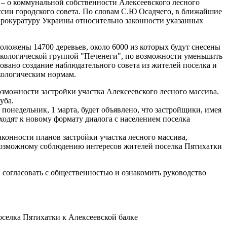
 – о коммунальной собственности Алексеевского лесного
ессии городского совета. По словам С.Ю Осадчего, в ближайшие
прокуратуру Украины относительно законности указанных
оложены 14700 деревьев, около 6000 из которых будут снесены
 экологической группой "Печенеги", по возможности уменьшить
овано создание наблюдательного совета из жителей поселка и
экологическим нормам.
можности застройки участка Алексеевского лесного массива.
уба.
понедельник, 1 марта, будет объявлено, что застройщики, имея
еходят к новому формату диалога с населением поселка
аконности планов застройки участка лесного массива,
возможному соблюдению интересов жителей поселка Пятихатки
, согласовать с общественностью и ознакомить руководство
оселка Пятихатки к Алексеевской балке