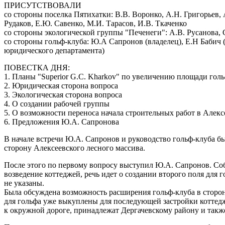
ПРИСУТСТВОВАЛИ
со стороны поселка Пятихатки: В.В. Воронко, А.Н. Григорьев, 
Рудаков, Е.Ю. Савенко, М.И. Тарасов, И.В. Ткаченко
со стороны экологической группы "Печенеги": А.В. Русанова,
со стороны гольф-клуба: Ю.А Сапронов (владелец), Е.Н Бабич (
юридического департамента)
ПОВЕСТКА ДНЯ:
1. Планы "Superior G.C. Kharkov" по увеличению площади голь
2. Юридическая сторона вопроса
3. Экологическая сторона вопроса
4. О создании рабочей группы
5. О возможности переноса начала строительных работ в Алекс
6. Предложения Ю.А. Сапронова
В начале встречи Ю.А. Сапронов и руководство гольф-клуба 
сторону Алексеевского лесного массива.
После этого по первому вопросу выступил Ю.А. Сапронов. Собр
возведение коттеджей, речь идет о создании второго поля для 
не указаны.
Была обсуждена возможность расширения гольф-клуба в сторон
для гольфа уже выкуплены для последующей застройки коттедж
к окружной дороге, принадлежат Дергачевскому району и такж