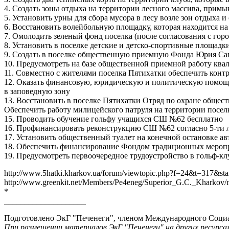
4. Создать зоны отдыха на территории лесного массива, примы
5. Установить урны для сбора мусора в лесу возле зон отдыха и
6. Восстановить волейбольную площадку, которая находится н
7. Омолодить зеленый фонд поселка (после согласования с го
8. Установить в поселке детские и детско-спортивные площадк
9. Создать в поселке общественную приемную Фонда Юрия Са
10. Предусмотреть на базе общественной приемной работу кв
11. Совместно с жителями поселка Пятихатки обеспечить кон
12. Оказать финансовую, юридическую и политическую помощь в
в заповедную зону
13. Восстановить в поселке Пятихатки Отряд по охране общест
Обеспечить работу милицейского патруля на территории поселк
15. Проводить обучение гольфу учащихся СШ №62 бесплатно
16. Профинансировать реконструкцию СШ №62 согласно 5-ти л
17. Установить общественный туалет на конечной остановке ав
18. Обеспечить финансирование Фондом традиционных мероприя
19. Предусмотреть первоочередное трудоустройство в гольф-кл
http://www.5hatki.kharkov.ua/forum/viewtopic.php?f=24&t=317&sta
http://www.greenkit.net/Members/Pe4eneg/Superior_G.C._Kharkov/
*
____________________
Подготовлено ЭкГ "Печенеги", членом Международного Социа
При размещении материалов ЭкГ "Печенеги" на других ресурса