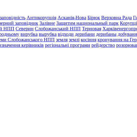
заповідність
Антикорупція
Асканія-Нова
Бірюк
Верховна Рада
Г
ферний заповідник
Залівне
Защитим национальный парк
Корупці
ий НПП
Северин
Слобожанський НПП
Терновая
Харківенергопр
ородньому
вирубка
вырубка
відходи
дерибани
дерибаны
добуванн
леми Слобожанського НПП
земля
землі
косіння
кронування на Гер
изначення керівників
регіональні програми
рейдерство
розорюва