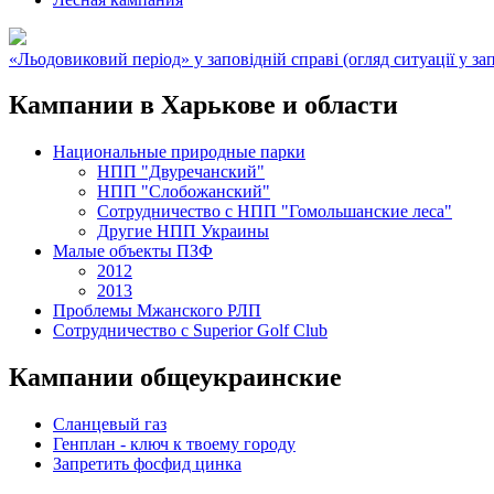
«Льодовиковий період» у заповідній справі (огляд ситуації у зап
Кампании в Харькове и области
Национальные природные парки
НПП "Двуречанский"
НПП "Слобожанский"
Сотрудничество с НПП "Гомольшанские леса"
Другие НПП Украины
Малые объекты ПЗФ
2012
2013
Проблемы Мжанского РЛП
Сотрудничество с Superior Golf Club
Кампании общеукраинские
Сланцевый газ
Генплан - ключ к твоему городу
Запретить фосфид цинка