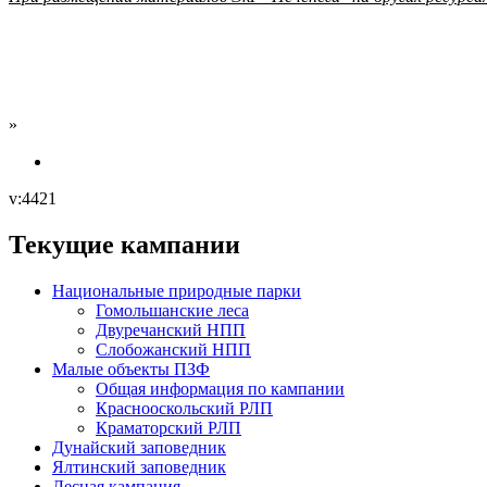
»
v:4421
Текущие кампании
Национальные природные парки
Гомольшанские леса
Двуречанский НПП
Слобожанский НПП
Малые объекты ПЗФ
Общая информация по кампании
Краснооскольский РЛП
Краматорский РЛП
Дунайский заповедник
Ялтинский заповедник
Лесная кампания