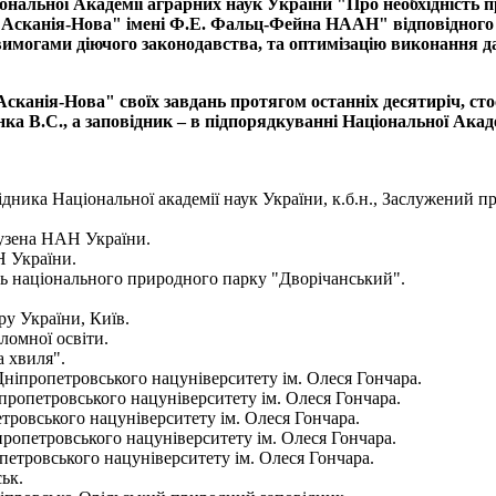
ональної Академії аграрних наук України "Про необхідність 
а "Асканія-Нова" імені Ф.Е. Фальц-Фейна НААН" відповідного
имогами діючого законодавства, та оптимізацію виконання д
канія-Нова" своїх завдань протягом останніх десятиріч, ст
ка В.С., а заповідник – в підпорядкуванні Національної Акад
дника Національної академії наук України, к.б.н., Заслужений п
ьгаузена НАН України.
Н України.
ць національного природного парку "Дворічанський".
у України, Київ.
пломної освіти.
а хвиля".
ї Дніпропетровського нацуніверситету ім. Олеся Гончара.
Дніпропетровського нацуніверситету ім. Олеся Гончара.
опетровського нацуніверситету ім. Олеся Гончара.
ніпропетровського нацуніверситету ім. Олеся Гончара.
ропетровського нацуніверситету ім. Олеся Гончара.
ьк.