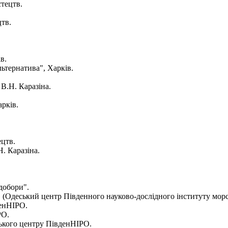
стецтв.
цтв.
в.
льтернатива", Харків.
 В.Н. Каразіна.
арків.
ецтв.
. Каразіна.
добори".
О (Одеський центр Південного науково-дослідного інституту морс
денНІРО.
РО.
ського центру ПівденНІРО.