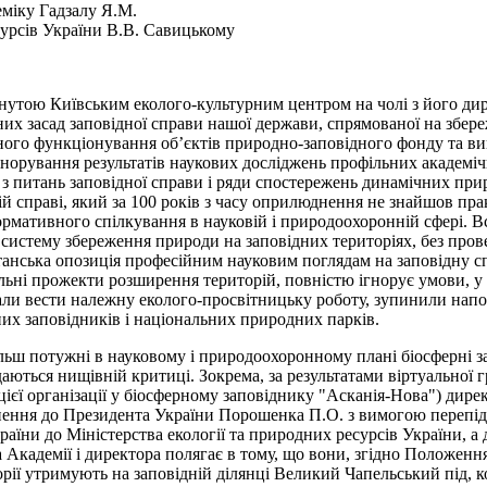
еміку Гадзалу Я.М.
сурсів України В.В. Савицькому
нутою Київським еколого-культурним центром на чолі з його ди
их засад заповідної справи нашої держави, спрямованої на збере
ого функціонування об’єктів природно-заповідного фонду та ви
норування результатів наукових досліджень профільних академічни
з питань заповідної справи і ряди спостережень динамічних при
ній справі, який за 100 років з часу оприлюднення не знайшов пр
рмативного спілкування в науковій і природоохоронній сфері. Вс
ну систему збереження природи на заповідних територіях, без пров
латанська опозиція професійним науковим поглядам на заповідну с
ьні прожекти розширення територій, повністю ігнорує умови, у як
стали вести належну еколого-просвітницьку роботу, зупинили нап
их заповідників і національних природних парків.
ільш потужні в науковому і природоохоронному плані біосферні з
аються нищівній критиці. Зокрема, за результатами віртуальної г
ієї організації у біосферному заповіднику "Асканія-Нова") дире
ення до Президента України Порошенка П.О. з вимогою перепідп
раїни до Міністерства екології та природних ресурсів України, а
Академії і директора полягає в тому, що вони, згідно Положенн
торії утримують на заповідній ділянці Великий Чапельський під,