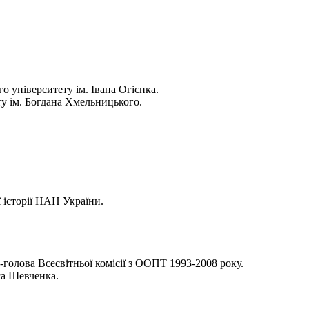
 університету ім. Івана Огієнка.
ту ім. Богдана Хмельницького.
 історії НАН України.
е-голова Всесвітньої комісії з ООПТ 1993-2008 року.
аса Шевченка.