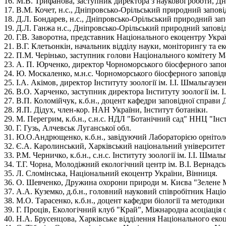
16. М.В. Трифанова, заступник директора з наукової роботи, Д
17. В.М. Кочет, н.с., Дніпровсько-Орільський природний запові
18. Д.Л. Бондарев, н.с., Дніпровсько-Орільський природний зап
19. Д.Л. Ганжа н.с., Дніпровсько-Орільський природний запові
20. Г.В. Заворотна, представник Національного екоцентру Украї
21. В.Г. Клетьонкін, начальник відділу науки, моніторингу та 
22. П.М. Черінько, заступник голови Національного комітету 
23. А. П. Юрченко, директор Чорноморського біосферного запо
24. Ю. Москаленко, м.н.с. Чорноморського біосферного заповід
25. І.А. Акімов, директор Інституту зоології ім. І.І. Шмальгаузен
26. В.О. Харченко, заступник директора Інституту зоології ім. І
27. В.П. Коломійчук, к.б.н., доцент кафедри заповідної справ
28. Я.П. Дідух, член-кор. НАН України, Інститут ботаніки.
29. М. Перегрим, к.б.н., с.н.с. НДЛ "Ботанічний сад" ННЦ "Інс
30. Г. Гузь, Алчевськ Луганської обл.
31. Ю.О.Андрющенко, к.б.н., завідуючий Лабораторією орнітоло
32. Є.А. Каролинський, Харківський національний університет і
33. Р.М. Черничко, к.б.н., с.н.с. Інституту зоології ім. І.І. Шма
34. Т.Г. Чорна, Молодіжний екологічний центр ім. В.І. Вернадсь
35. Л. Сломінська, Національний екоцентр України, Вінниця.
36. О. Шевченко, Дружина охорони природи м. Києва "Зелене 
37. А.А. Куземко, д.б.н., головний науковий співробітник Нац
38. М.О. Тарасенко, к.б.н., доцент кафедри біології та методик
39. Г. Проців, Екологічний клуб "Край", Міжнародна асоціація о
40. Н.А. Брусенцова, Харківське відділення Національного еко