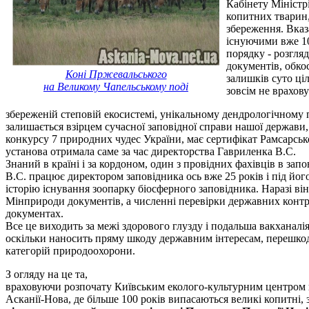
Кабінету Міністр
копитних тварин,
збереження. Вказ
існуючими вже 10
порядку - розгля
документів, обко
Коні Пржевальського
залишків суто ці
на Великому Чапельському поді
зовсім не врахов
збереженій степовій екосистемі, унікальному дендрологічному 
залишається взірцем сучасної заповідної справи нашої держав
конкурсу 7 природних чудес України, має сертифікат Рамсарськог
установа отримала саме за час директорства Гавриленка В.С.
Знаний в країні і за кордоном, один з провідних фахівців в з
В.С. працює директором заповідника ось вже 25 років і під йог
історію існування зоопарку біосферного заповідника. Наразі він
Мінприроди документів, а численні перевірки державних конт
документах.
Все це виходить за межі здорового глузду і подальша вакханал
оскільки наносить пряму шкоду державним інтересам, перешко
категорій природоохорони.
З огляду на це та,
враховуючи розпочату Київським еколого-культурним центром 
Асканії-Нова, де більше 100 років випасаються великі копитні,