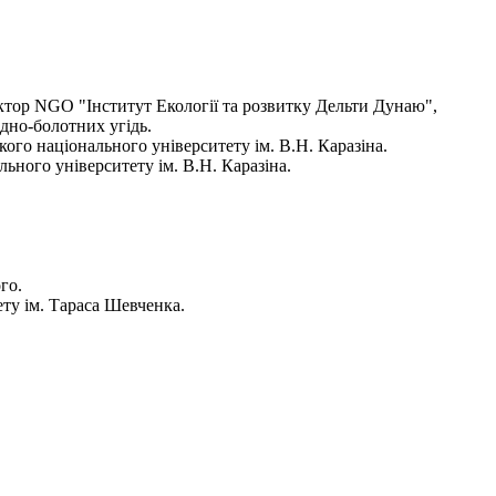
ектор NGO "Інститут Екології та розвитку Дельти Дунаю",
дно-болотних угідь.
ького національного університету ім. В.Н. Каразіна.
льного університету ім. В.Н. Каразіна.
го.
ету ім. Тараса Шевченка.