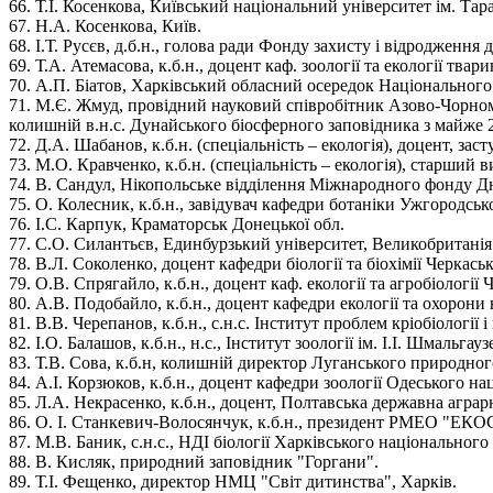
66. Т.І. Косенкова, Київський національний університет ім. Та
67. Н.А. Косенкова, Київ.
68. І.Т. Русєв, д.б.н., голова ради Фонду захисту і відродження
69. Т.А. Атемасова, к.б.н., доцент каф. зоології та екології тва
70. А.П. Біатов, Харківський обласний осередок Національного
71. М.Є. Жмуд, провідний науковий співробітник Азово-Чорномо
колишній в.н.с. Дунайського біосферного заповідника з майже 
72. Д.А. Шабанов, к.б.н. (спеціальність – екологія), доцент, за
73. М.О. Кравченко, к.б.н. (спеціальність – екологія), старший 
74. В. Сандул, Нікопольське відділення Міжнародного фонду Д
75. О. Колесник, к.б.н., завідувач кафедри ботаніки Ужгородськ
76. І.С. Карпук, Краматорськ Донецької обл.
77. С.О. Силантьєв, Единбурзький університет, Великобританія
78. В.Л. Соколенко, доцент кафедри біології та біохімії Черкас
79. О.В. Спрягайло, к.б.н., доцент каф. екології та агробіолог
80. А.В. Подобайло, к.б.н., доцент кафедри екології та охоро
81. В.В. Черепанов, к.б.н., с.н.с. Інститут проблем кріобіологі
82. І.О. Балашов, к.б.н., н.с., Інститут зоології ім. І.І. Шмальг
83. Т.В. Сова, к.б.н, колишній директор Луганського природног
84. А.І. Корзюков, к.б.н., доцент кафедри зоології Одеського на
85. Л.А. Некрасенко, к.б.н., доцент, Полтавська державна аграр
86. О. І. Станкевич-Волосянчук, к.б.н., президент РМЕО "ЕК
87. М.В. Баник, с.н.с., НДІ біології Харківського національного 
88. В. Кисляк, природний заповідник "Горгани".
89. Т.І. Фещенко, директор НМЦ "Світ дитинства", Харків.