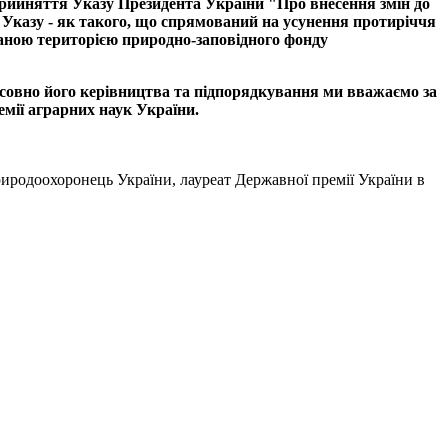
прийняття Указу Президента України "Про внесення змін до
 Указу - як такого, що спрямований на усунення протиріччя
аною територією природно-заповідного фонду
осовно його керівництва та підпорядкування ми вважаємо за
емії аграрних наук України.
риродоохоронець України, лауреат Державної премії України в