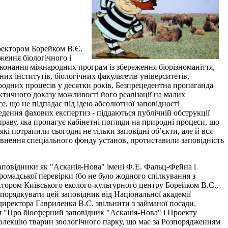
ректором Борейком В.Є.
ження біологічного і
конання міжнародних програм із збереження біорізноманіття,
х інститутів, біологічних факультетів університетів,
родних процесів у десятки років. Безпрецедентна пропаганда
актичного доказу можливості його реалізації на малих
е, що не підпадає під ідею абсолютної заповідності
едення фахових експертиз - піддаються публічній обструкції
праву, яка пропагує кабінетні погляди на природні процеси, що
і потрапили сьогодні не тільки заповідні об’єкти, але й вся
овнення спеціального фонду установ, протиставили заповідність
аповідники як "Асканія-Нова" імені Ф.Е. Фальц-Фейна і
ромадської перевірки (бо не було жодного спілкування з
ктором Київського еколого-культурного центру Борейком В.Є.,
орядкувати цей заповідник від Національної академії
 директора Гавриленка В.С. звільнити з займаної посади.
я "Про біосферний заповідник "Асканія-Нова" і Проекту
 колекцію тварин зоологічного парку, що має за Розпорядженням