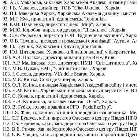
90. А.Л. Макарова, викладач Харківської Академії дизайну і ми
91. І.В. Макаров, дизайнер, ТОВ "Citat Ukraine," Харків.
92. П.І. Макарова Харків, Харківська Академія дизайну і мисте
93. М.Г. Жук, приватний підприємець, Тернопіль.
94. Ю.В. Павіченко, директор ліцею "Мир", Харків.
95. М.Ю. Коробов, директор друкарні "Діса-плюс", Харків.
96. С.В. Фельдман, директор ТОВ "Відпочивай активно", Харкі
97. О.В. Трушик, президент громадської організації "Аутизм. А
98. І.І. Трушик, Харківський Клуб підприємців.
99. Ю.І. Цитковська, Харківський національний університет ім.
100. А.В. Поляков, директор видавництва BHV, Київ.
101. А.Р. Малієвська, заст. директора НМЦ "Світ дитинства", Х
102. М.В. Пужай, НМЦ "Світ дитинства", Харків.
103. І. Сасова, директор VIA delle Scarpe, Харків.
104. М.Є. Квітка, Союз дизайнерів, Харків.
105. О.Л. Квітка, викладач Харківської Академії дизайну і мист
106. Н.М. Квітка, Харківський національний університет ім. В.Н
107. С. Коваль, приватний підприємець, Харків.
108. Н.В. Курганова, викладач гімназії "Очаг", Харків.
109. В. Губко, голова правління РГО "РахівЕкоТур".
110. І.Я. Філь, головний лісничий природного заповідника "Ме
111. С.Г. Бушуєв, к.б.н, директор Одеського центру ПівденНІР
112. Г.Б. Черніков, к.б.н, заст. директора Одеського центру Пів
113. В.Е. Рижко, зав. лабораторією Одеського центру ПівденНІ
114. О.К. Чащин, к.б.н., провідний науковий співробітник Оде