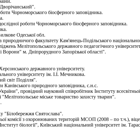
раїни.
"Дворічанський".
 роботи Чорноморського біосферного заповідника.
а.
о-дослідної роботи Чорноморського біосферного заповідника.
ка.
Вилкове Одеської обл.
а природничого факультету Кам'янець-Подільського національного
сліджень Мелітопольського державного педагогічного університе
і Ворони" м. Дніпрорудного Запорізької області".
и Херсонського державного університету.
ального університету ім. І.І. Мечникова.
ий світ Поділля".
ти Канівського природного заповідника, с.н.с.
країни", провідний науковий співробітник Інституту всесвітньої
ії "Мелітопольське міське товариство захисту тварин".
.
ку "Білобережжя Святослава".
ньої комісії з охоронюваних територій МСОП (2008 – по т.ч.), віц
 "Інститут біології", Київський національний університет ім. Тар