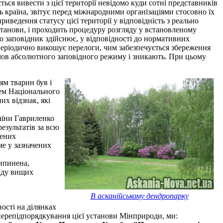
ься вивести з цієї території невідомо куди сотні представників
ь країна, звітує перед міжнародними організаціями стосовно їх
ведення статусу цієї території у відповідність з реально
танови, і проходить процедуру розгляду у встановленому
о заповідник здійснює, у відповідності до нормативних
 періодично викошує перелоги, чим забезпечується збереження
мов абсолютного заповідного режиму і зникають. При цьому
ям тварин був і
цем Національного
их відзнак, які
раїни Гавриленко
езультатів за всю
жених
е у зазначених
рипинена,
нду вищих
В асканійському дендропарку
ості на ділянках
 перепідпорядкування цієї установи Мінприроди, ми: