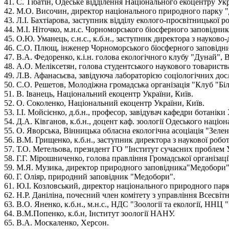
41. С. Тібатін, Одеське відділення Національного екоцентру Ук
42. М.О. Височин, директор національного природного парку 
43. Л.І. Бахтіарова, заступник відділу еколого-просвітницької
44. М.І. Ніточко, м.н.с. Чорноморського біосферного заповідник
45. О.Ю. Уманець, с.н.с., к.б.н., заступник директора з науков
46. С.О. Плющ, інженер Чорноморського біосферного заповідни
47. В.А. Федоренко, к.і.н. голова екологічного клубу "Дунай", 
48. А.О. Меліксетян, голова студентського наукового товариств
49. Л.В. Афанасьєва, завідуюча лабораторією соціологічних до
50. С.О. Решетов, Молодіжна громадська організація "Клуб "Біл
51. В. Іванець, Національний екоцентр України, Київ.
52. О. Соколенко, Національний екоцентр України, Київ.
53. І.І. Мойсієнко, д.б.н., професор, завідувач кафедри ботанік
54. Д.А. Ківганов, к.б.н., доцент каф. зоології Одеського націон
55. О. Яворська, Вінницька обласна екологічна асоціація "Зелен
56. В.М. Грищенко, к.б.н., заступник директора з наукової робо
57. Т.О. Метельова, президент ГО "Інститут сучасних проблем У
58. Г.Г. Мірошниченко, голова правління Громадської організац
59. М.Я. Музика, директор природного заповідника"Медобори"
60. Г. Оліяр, природний заповідник "Медобори".
61. Ю.І. Козловський, директор національного природного пар
62. Н.Р. Даніліна, почесний член комітету з управління Всесвіт
63. В.О. Яненко, к.б.н., м.н.с., НДС "Зоології та екології, ННЦ
64. В.М.Попенко, к.б.н, Інститут зоології НАНУ.
65. В.А. Москаленко, Херсон.