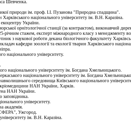
раса Шевченка.
 дикої природи ім. проф. І.І. Пузанова "Природна спадщина".
рин Харківського національного університету ім. В.Н. Каразіна.
 екоцентру України.
рської орнітологічної станції (за контрактом), виконавчий дир
25-річним стажем, експерт міжнародного класу з менеджменту во
ступник з наукової роботи декана біологічного факультету Харківс
викладач кафедри зоології та екології тварин Харківського націона
ніпра.
ого національного університету.
.
ького національного університету ім. Богдана Хмельницького.
ії Черкаського національного університету ім. Богдана Хмельницько
ни навколишнього середовища Київського національного університ
ї і кріомедицини НАН України, Харків.
аузена НАН України.
о заповідника.
ціонального університету.
на академія.
ОСФЕРА", Ужгород.
університету ім. В.Н. Каразіна.