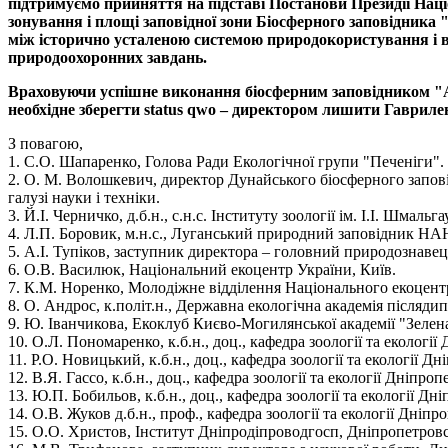
підтримуємо прийняття на підставі Постанови Президії Наці
зонування і площі заповідної зони Біосферного заповідник
між історично усталеною системою природокористування і в
природоохоронних завдань.
Враховуючи успішне виконання біосферним заповідником "Ас
необхідне зберегти status qwo – директором лишити Гаврилен
З повагою,
1. С.О. Шапаренко, Голова Ради Екологічної групи "Печеніги".
2. О. М. Волошкевич, директор Дунайського біосферного запові
галузі науки і техніки.
3. Й.І. Черничко, д.б.н., с.н.с. Інституту зоології ім. І.І. Шмал
4. Л.П. Боровик, м.н.с., Луганський природний заповідник НА
5. А.І. Тупіков, заступник директора – головний природознаве
6. О.В. Василюк, Національний екоцентр України, Київ.
7. К.М. Норенко, Молодіжне відділення Національного екоцентр
8. О. Андрос, к.політ.н., Державна екологічна академія післяди
9. Ю. Іванчикова, Екоклуб Києво-Могилянської академії "Зелен
10. О.Л. Пономаренко, к.б.н., доц., кафедра зоології та екологі
11. Р.О. Новицький, к.б.н., доц., кафедра зоології та екології 
12. В.Я. Гассо, к.б.н., доц., кафедра зоології та екології Дніпр
13. Ю.П. Бобильов, к.б.н., доц., кафедра зоології та екології Д
14. О.В. Жуков д.б.н., проф., кафедра зоології та екології Дніп
15. О.О. Христов, Інститут Дніпродіпроводгосп, Дніпропетровс