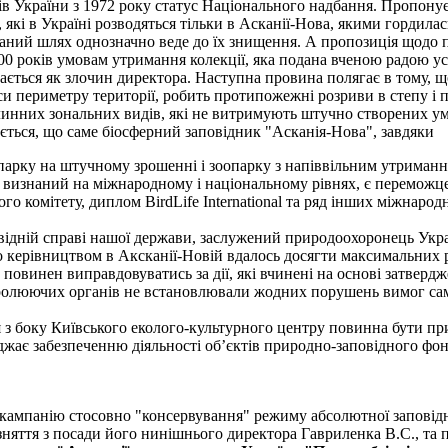
ів України з 1972 року статус Національного надбання. Пропонуєт
 які в Україні розводяться тільки в Асканії-Нова, якими гордилас
аний шлях однозначно веде до їх знищення. А пропозиція щодо при
0 років умовам утримання колекції, яка подана вченою радою ус
дається як злочин директора. Наступна провина полягає в тому, щ
си периметру території, робить протипожежні розриви в степу і
линних зональних видів, які не витримують штучно створених у
ується, що саме біосферний заповідник "Асканія-Нова", завдяки
парку на штучному зрошенні і зоопарку з напіввільним утриманн
и, визнаний на міжнародному і національному рівнях, є перемож
о комітету, диплом BirdLife International та ряд інших міжнародн
аповідній справі нашої держави, заслужений природоохоронець Ук
о керівництвом в Аксканії-Новій вдалось досягти максимальних р
 повинен виправдовуватись за дії, які вчинені на основі затверд
ролюючих органів не встановлювали жодних порушень вимог сам
ія з боку Київського еколого-культурного центру повинна бути п
джає забезпеченню діяльності об’єктів природно-заповідного фо
кампанію стосовно "консервування" режиму абсолютної заповідн
 зняття з посади його нинішнього директора Гавриленка В.С., та