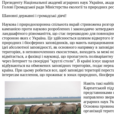
Президенту Національної академії аграрних наук України, акад
Голові Громадської ради Міністерства екології та природних ре
Шановні державні і громадські діячі!
Наукова і природоохоронна спільнота вкрай стривожена розгор
кампанією проти науково розроблених і законодавчо затверджен
ландшафтного різноманіття, що стає перешкодою для повноцінн
стороною яких є Україна. Це здійснюється шляхом відвертого іг
природних і біосферних заповідників, що мають напрацювання 
ідеї абсолютної заповідності, як основного напрямку в заповід
територіях, в неповночленних екосистемах, виходить за межі но
відмітається, а фахівці і науковці, що пропагують поліваріант
через Інтернет та своєрідні "круглі столи". В країні існує шар
відбуваються на обмежених заповідних територіях, подає нереал
країна. При цьому робиться все, щоб заповідні території пере
інтересам населення, що проживає в зонах природних, біосферн
Навіть такі найб
Карпатський підд
представниками ц
направлено зверн
аграрних наук Ук
Основна провина 
організації тери