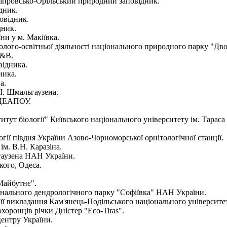
ніпровсько-Орільський природний заповідник.
дник.
овідник.
дник.
ни у м. Макіївка.
еколого-освітньої діяльності національного природного парку "Дв
М&B.
відника.
ника.
а.
.І. Шмальгаузена.
и ДЕАПОУ.
титут біології" Київського національного університету ім. Тарас
гії півдня України Азово-Чорноморської орнітологічної станції.
м. В.Н. Каразіна.
льгаузена НАН України.
кого, Одеса.
Майбутнє".
іонального дендрологічного парку "Софіївка" НАН України.
и її викладання Кам'янець-Подільського національного університет
хоронців річки Дністер "Eco-Tiras".
центру України.