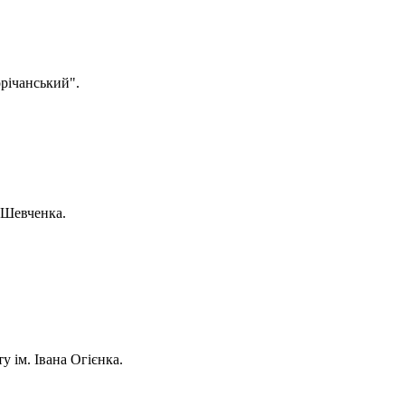
орічанський".
а Шевченка.
у ім. Івана Огієнка.