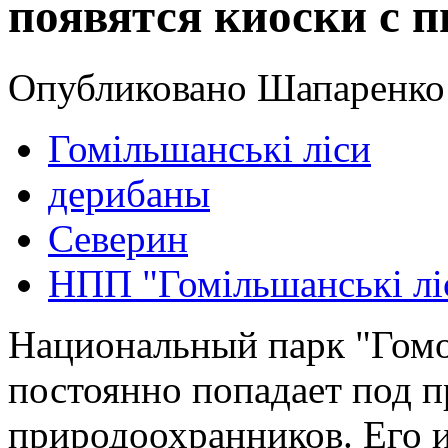
появятся киоски с 
Опубликовано Шапаренко в
Гомільшанські ліси
дерибаны
Северин
НПП "Гомільшанські лі
Национальный парк "Гомо
постоянно попадает под 
природоохранников. Его 