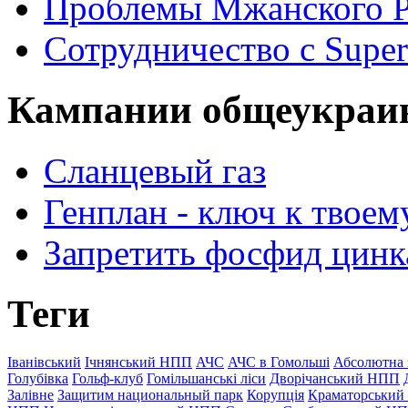
Проблемы Мжанского 
Сотрудничество с Super
Кампании общеукраи
Сланцевый газ
Генплан - ключ к твоем
Запретить фосфид цинк
Теги
Іванівський
Ічнянський НПП
АЧС
АЧС в Гомольші
Абсолютна 
Голубівка
Гольф-клуб
Гомільшанські ліси
Дворічанський НПП
Залівне
Защитим национальный парк
Корупція
Краматорський