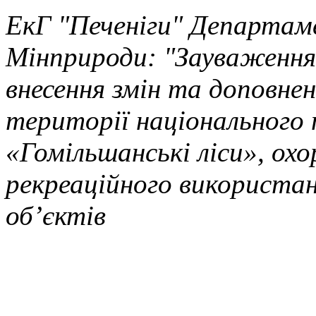
ЕкГ "Печеніги" Департаме
Мінприроди: "Зауваження
внесення змін та доповнен
території національного 
«Гомільшанські ліси», ох
рекреаційного використан
об’єктів