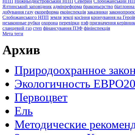
НПП
Нижньодністровський НПП
Северин
Слобожанський Н
Ялтинський заповідник
адмінреформа
браконьєрство
біатлонна
добування газу
екореформа
екоінспекція
заказники
законопроек
Слобожанського НПП
земля
землі
косіння
кронування на Герої
незаконные рубки
охорона
перевірки
пзф
призначення керівник
сланцевий газ
степ
фінансування ПЗФ
фінінспекція
Мета теги
Архив
Природоохранное закон
Экологичность ЕВРО20
Первоцвет
Ель
Методические рекомен