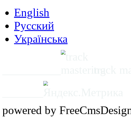
English
Русский
Українська
__________
track m
_______
powered by FreeCmsDesig