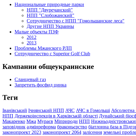
Национальные природные парки
НПП "Двуречанский"
НПП "Слобожанский"
Сотрудничество с НПП "Гомольшанские леса"
Другие НПП Украины
Малые объекты ПЗФ
2012
2013
Проблемы Мжанского РЛП
Сотрудничество с Superior Golf Club
Кампании общеукраинские
Сланцевый газ
Запретить фосфид цинка
Теги
Іванівський
Ічнянський НПП
АЧС
АЧС в Гомольші
Абсолютна 
НПП
Держекоінспекція в Харківській області
Дунайський біос
Макаренко
Мжа
Мураєв
Міприроди
НПП
Нижньодністровськ
заповідник
адмінреформа
браконьєрство
біатлонна база в Підг
законопроект 2023
законопроект 2064
залісення
земельні проб