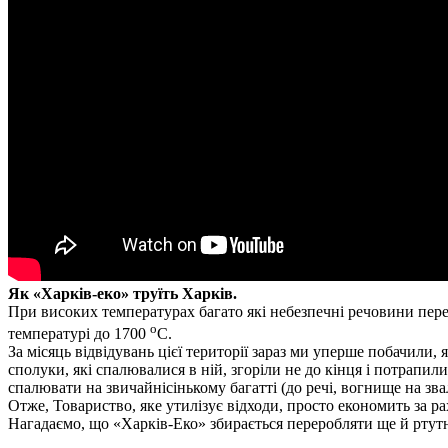
Як «Харків-еко» труїть Харків.
При високих температурах багато які небезпечні речовини перег
о
температурі до 1700
С.
За місяць відвідувань цієї території зараз ми уперше побачили
сполуки, які спалювалися в ній, згоріли не до кінця і потрапили 
спалювати на звичайнісінькому багатті (до речі, вогнище на зв
Отже, Товариство, яке утилізує відходи, просто економить за р
Нагадаємо, що «Харків-Еко» збирається переробляти ще й ртутні