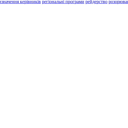
изначення керівників
регіональні програми
рейдерство
розорюва