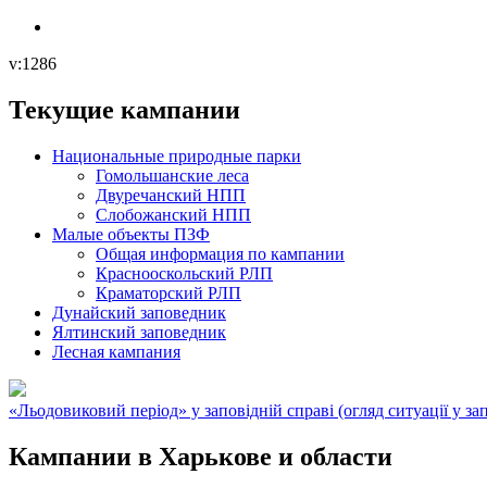
v:1286
Текущие кампании
Национальные природные парки
Гомольшанские леса
Двуречанский НПП
Слобожанский НПП
Малые объекты ПЗФ
Общая информация по кампании
Краснооскольский РЛП
Краматорский РЛП
Дунайский заповедник
Ялтинский заповедник
Лесная кампания
«Льодовиковий період» у заповідній справі (огляд ситуації у зап
Кампании в Харькове и области