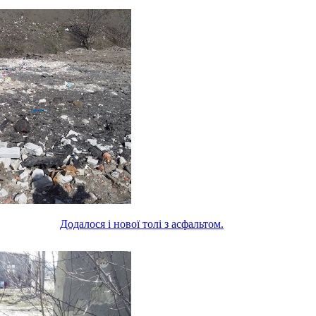
Додалося і нової толі з асфальтом.