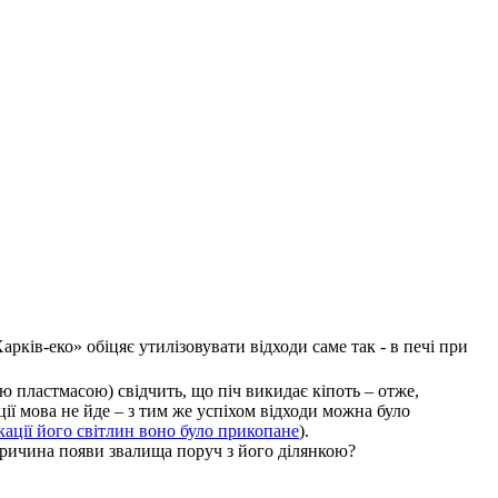
рків-еко» обіцяє утилізовувати відходи саме так - в печі при
ою пластмасою) свідчить, що піч викидає кіпоть – отже,
ації мова не йде – з тим же успіхом відходи можна було
кації його світлин воно було прикопане
).
ї причина появи звалища поруч з його ділянкою?