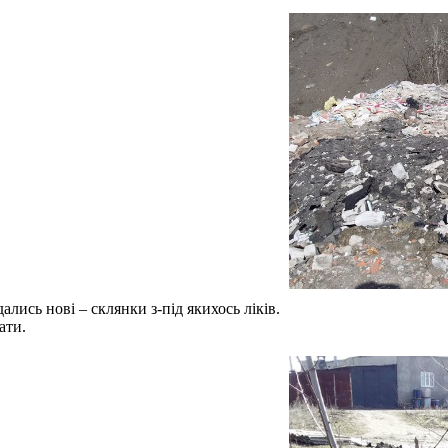
ались нові – склянки з-під якихось ліків.
ати.