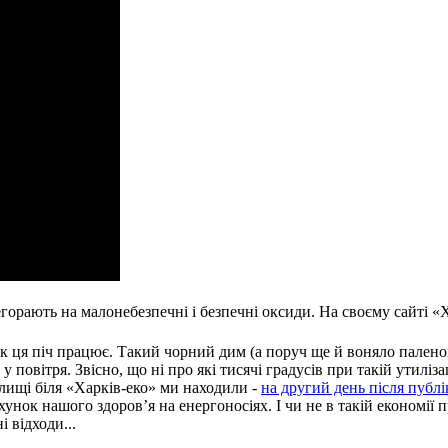
орають на малонебезпечні і безпечні оксиди. На своєму сайті «Ха
, як ця піч працює. Такий чорний дим (а поруч ще й воняло пален
у повітря. Звісно, що ні про які тисячі градусів при такій утиліз
алищі біля «Харків-еко» ми находили -
на другий день після публі
ахунок нашого здоров’я на енергоносіях. І чи не в такій економі
 відходи...