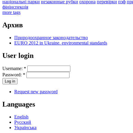
національні парки
незаконные рубки
охорона
перевірки
пзф
пр
фінінспекція
more tags
Архив
Природоохранное законодательство
EURO 2012 in Ukraine. environmental standards
User login
Username:
*
Password:
*
Request new password
Languages
English
Русский
Українська