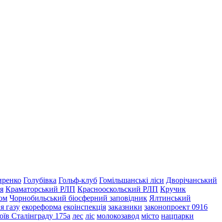
иренко
Голубівка
Гольф-клуб
Гомільшанські ліси
Дворічанський
я
Краматорський РЛП
Краснооскольский РЛП
Кручик
ом
Чорнобильський біосферний заповідник
Ялтинський
я газу
екореформа
екоінспекція
заказники
законопроект 0916
оїв Сталінграду 175а
лес
ліс
молокозавод
місто
нацпарки