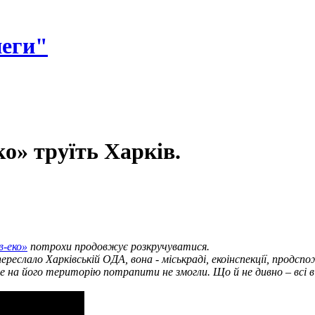
неги"
о» труїть Харків.
в-еко»
потрохи продовжує розкручуватися.
реслало Харківській ОДА, вона - міськраді, екоінспекції, продсп
а його територію потрапити не змогли. Що й не дивно – всі в’їзди