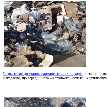
За два тижні
до старих фармацевтичних відходів
на звалищі дод
Нагадаємо, що серед іншого «Харків-еко» обіцяє і їх утилізовув