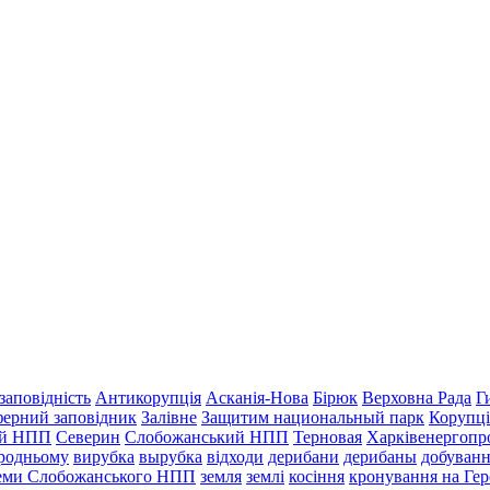
заповідність
Антикорупція
Асканія-Нова
Бірюк
Верховна Рада
Г
ферний заповідник
Залівне
Защитим национальный парк
Корупці
ий НПП
Северин
Слобожанський НПП
Терновая
Харківенергопр
ородньому
вирубка
вырубка
відходи
дерибани
дерибаны
добуванн
леми Слобожанського НПП
земля
землі
косіння
кронування на Гер