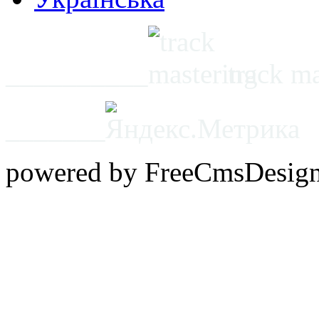
__________
track m
_______
powered by FreeCmsDesig