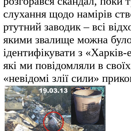
розгорався скандал, поки 
слухання щодо намірів ст
ртутний заводик – всі відх
якими звалище можна бул
ідентифікувати з «Харків-е
які ми повідомляли в своїх
«невідомі злії сили» прико