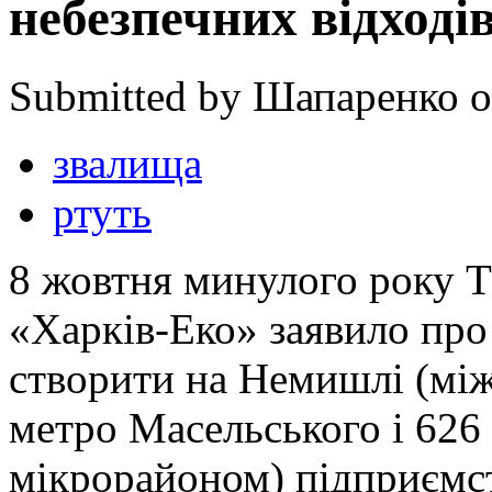
небезпечних відході
Submitted by Шапаренко on
звалища
ртуть
8 жовтня минулого року 
«Харків-Еко» заявило про
створити на Немишлі (між
метро Масельського і 626
мікрорайоном) підприємс