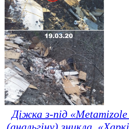
Діжка з-під «Metamizole
(анальгіну) зникла. «Харк