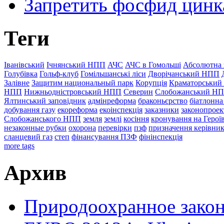
Запретить фосфид цинк
Теги
Іванівський
Ічнянський НПП
АЧС
АЧС в Гомольші
Абсолютна 
Голубівка
Гольф-клуб
Гомільшанські ліси
Дворічанський НПП
Залівне
Защитим национальный парк
Корупція
Краматорський
НПП
Нижньодністровський НПП
Северин
Слобожанський Н
Ялтинський заповідник
адмінреформа
браконьєрство
біатлонна
добування газу
екореформа
екоінспекція
заказники
законопроек
Слобожанського НПП
земля
землі
косіння
кронування на Герої
незаконные рубки
охорона
перевірки
пзф
призначення керівник
сланцевий газ
степ
фінансування ПЗФ
фінінспекція
more tags
Архив
Природоохранное закон