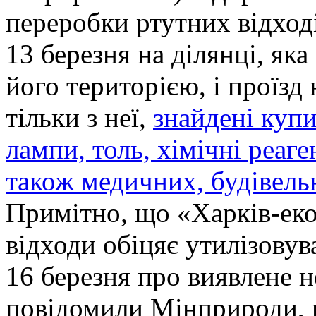
переробки ртутних відході
13 березня на ділянці, яка
його територією, і проїзд 
тільки з неї,
знайдені купи
лампи, толь, хімічні реаге
також медичних, будівель
Примітно, що «Харків-еко»
відходи обіцяє утилізовув
16 березня про виявлене 
повідомили Мінприроди, 