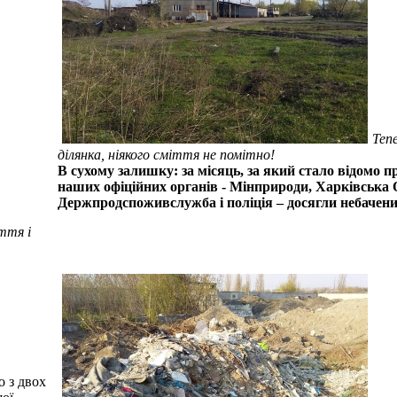
Теп
ділянка, ніякого сміття не помітно!
В сухому залишку: за місяць, за який стало відомо п
наших офіційних органів - Мінприроди, Харківська 
Держпродспоживслужба і поліція – досягли небачен
ття і
о з двох