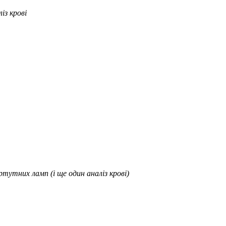
із крові
ртутних ламп (і ще один аналіз крові)