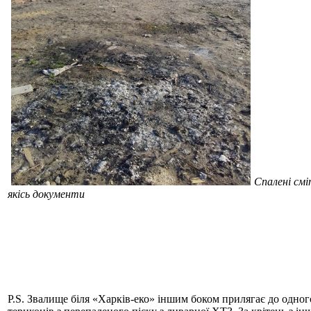
Спалені смі
якісь документи
P.S. Звалище біля «Харків-еко» іншим боком прилягає до одног