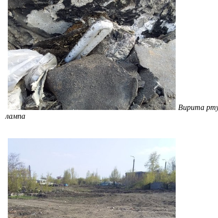
Вирита рт
лампа