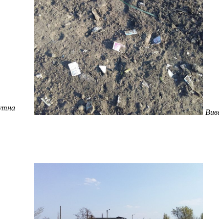
утна
Виве