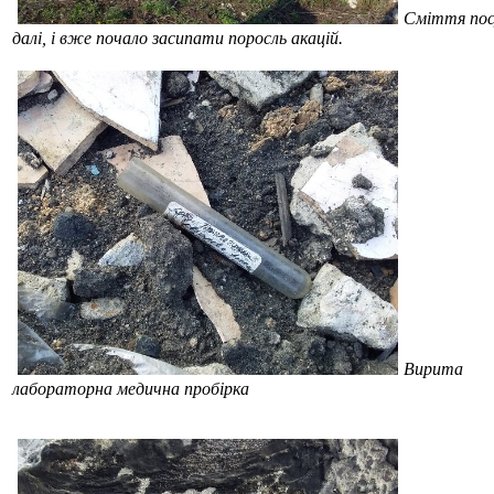
Сміття по
далі, і вже почало засипати поросль акацій.
Вирита
лабораторна медична пробірка