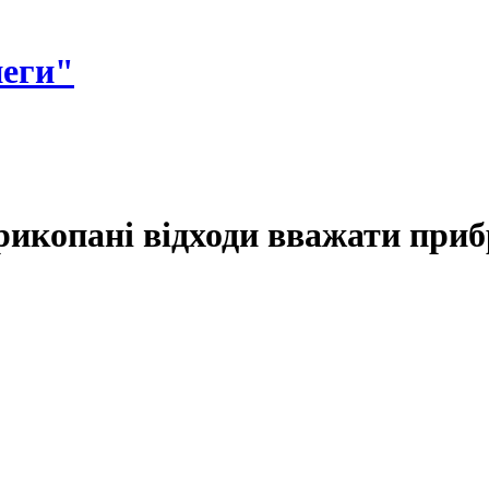
неги"
прикопані відходи вважати при