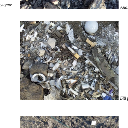
сунуте
Анал
Бій 