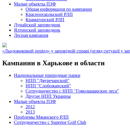
Малые объекты ПЗФ
Общая информация по кампании
Краснооскольский РЛП
Краматорский РЛП
Дунайский заповедник
Ялтинский заповедник
Лесная кампания
«Льодовиковий період» у заповідній справі (огляд ситуації у зап
Кампании в Харькове и области
Национальные природные парки
НПП "Двуречанский"
НПП "Слобожанский"
Сотрудничество с НПП "Гомольшанские леса"
Другие НПП Украины
Малые объекты ПЗФ
2012
2013
Проблемы Мжанского РЛП
Сотрудничество с Superior Golf Club