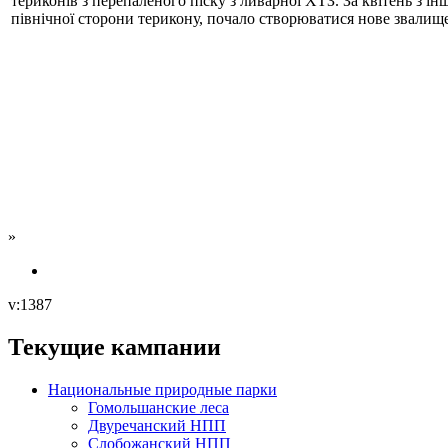
териконів з перепаленого піску з ливарної ХТЗ. За квітень з інш
північної сторони терикону, почало створюватися нове звалище
»
v:1387
Текущие кампании
Национальные природные парки
Гомольшанские леса
Двуречанский НПП
Слобожанский НПП