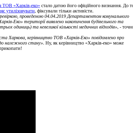
ля ТОВ «Харків-еко»
стало датою його офіційного визнання. До т
цяє утилізовувати
, фіксували тільки активісти.
ревіркою, проведеною 04.04.2019 Департаментом комунального
«Харків-Еко» території виявлено накопичення будівельного та
рьох одиниць) та невеликої кількості медичних відходів»
, - точн
іста Харкова, керівництво ТОВ «Харків-Еко» повідомлено про
 до належного стану»
. Ну, як керівництво «Харків-еко» може
 прикопати!