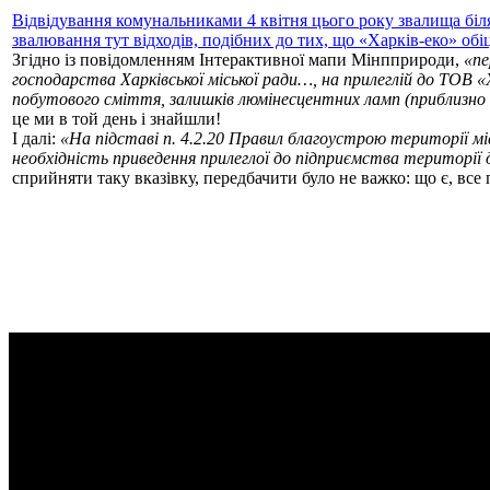
Відвідування комунальниками 4 квітня цього року звалища бі
звалювання тут відходів, подібних до тих, що «Харків-еко» обі
Згідно із повідомленням Інтерактивної мапи Мінпприроди,
«пе
господарства Харківської міської ради…, на прилеглій до ТОВ 
побутового сміття, залишків люмінесцентних ламп (приблизно т
це ми в той день і знайшли!
І далі:
«На підставі п. 4.2.20 Правил благоустрою території м
необхідність приведення прилеглої до підприємства території
сприйняти таку вказівку, передбачити було не важко: що є, все