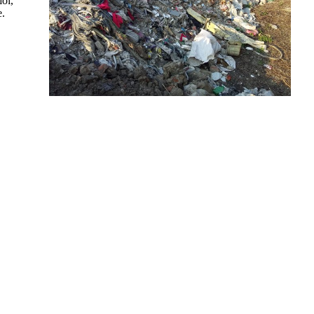
ої,
.