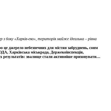
ер з боку «Харків-еко», територія майже ідеальна – рівна
ро це джерело небезпечних для містян забруднень, сонм
ОДА, Харківська міськрада, Держекоінспекція,
их результатів: звалище стали активніше приховувати…