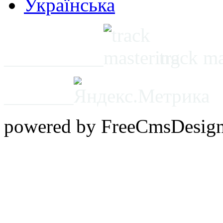
Українська
__________
track m
_______
powered by FreeCmsDesig