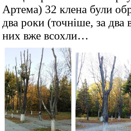
Артема) 32 клена були обрі
два роки (точніше, за два
них вже всохли…