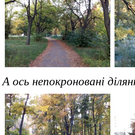
А ось непокроновані ділянк