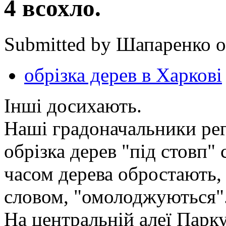
4 всохло.
Submitted by Шапаренко on
обрізка дерев в Харкові
Інші досихають.
Наші градоначальники ре
обрізка дерев "під стовп" 
часом дерева обростають,
словом, "омолоджуються"
На центральній алеї Парк