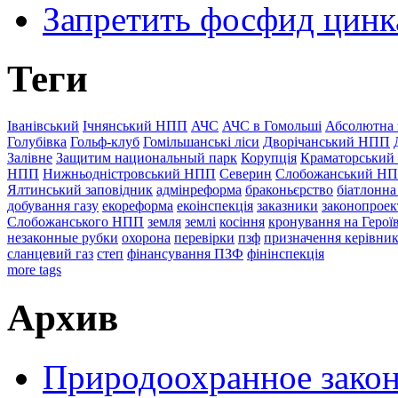
Запретить фосфид цинк
Теги
Іванівський
Ічнянський НПП
АЧС
АЧС в Гомольші
Абсолютна 
Голубівка
Гольф-клуб
Гомільшанські ліси
Дворічанський НПП
Залівне
Защитим национальный парк
Корупція
Краматорський
НПП
Нижньодністровський НПП
Северин
Слобожанський Н
Ялтинський заповідник
адмінреформа
браконьєрство
біатлонна
добування газу
екореформа
екоінспекція
заказники
законопроек
Слобожанського НПП
земля
землі
косіння
кронування на Герої
незаконные рубки
охорона
перевірки
пзф
призначення керівник
сланцевий газ
степ
фінансування ПЗФ
фінінспекція
more tags
Архив
Природоохранное закон