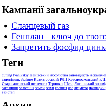
Кампанії загальноукр
Сланцевый газ
Генплан - ключ до твого
Запретить фосфид цинк
Теги
cutting
Ivanivskiy
Іванівський
Абсолютна заповідність
Асканія-
заповідник
Залівне
Краматорський РЛП
Краснооскольский РЛ
Старосалтовский питомник
Терновая
Шелл
Ялтинський запові
заказники
залісення
земли
землі
косіння
лес
ліс
місто
нацпарки
газ
степ
Архив