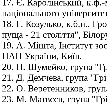
17. Є. Каролінський, к.ф.
національного університет
18. Г. Козулько, к.б.н., Г
пуща - 21 століття", Білор
19. А. Мішта, Інститут зоо
НАН України, Київ.
20. Н. Шумейко, група "Г
21. Д. Демчева, група "Гр
22. О. Веретенников, груп
23. М. Матвєєв, група "Гр