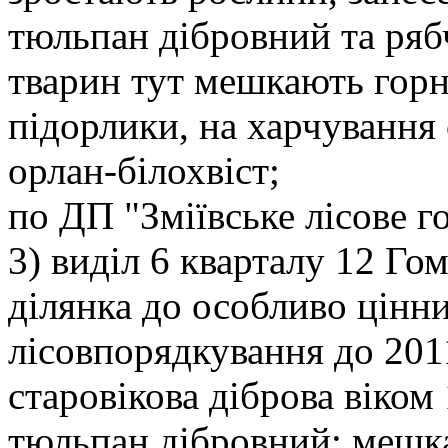
тюльпан дібровний та ряб
тварин тут мешкають горн
підорлики, на харчування 
орлан-білохвіст;
по ДП "Зміївське лісове г
3) виділ 6 кварталу 12 Го
ділянка до особливо цінн
лісовпорядкування до 2011
старовікова діброва віком 
тюльпан дібровний; мешкає