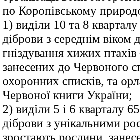
по Коропівському природ
1) виділи 10 та 8 кварталу
діброви з середнім віком д
гніздування хижих птахів
занесених до Червоного с
охоронних списків, та орл
Червоної книги України;
2) виділи 5 і 6 кварталу 6
діброви з унікальними ро
зростають рослини, занес