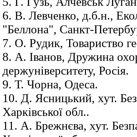
5. Г. Гузь, Алчевськ Луган
6. В. Левченко, д.б.н., Е
"Беллона", Санкт-Петербу
7. О. Рудик, Товариство г
8. А. Іванов, Дружина ох
держуніверситету, Росія.
9. Т. Чорна, Одеса.
10. Д. Ясницький, хут. Без
Харківської обл..
11. А. Брежнєва, хут. Безп