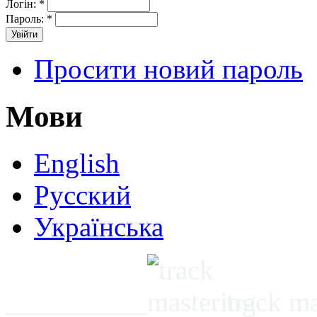
Логін:
*
Пароль:
*
Просити новий пароль
Мови
English
Русский
Українська
__________
track m